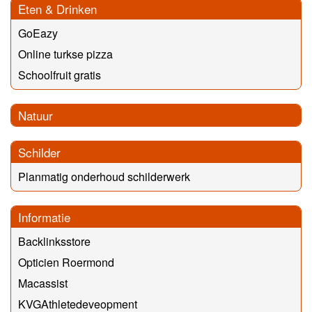
Eten & Drinken
GoEazy
Online turkse pizza
Schoolfruit gratis
Natuur
Schilder
Planmatig onderhoud schilderwerk
Informatie
Backlinksstore
Opticien Roermond
Macassist
KVGAthletedeveopment